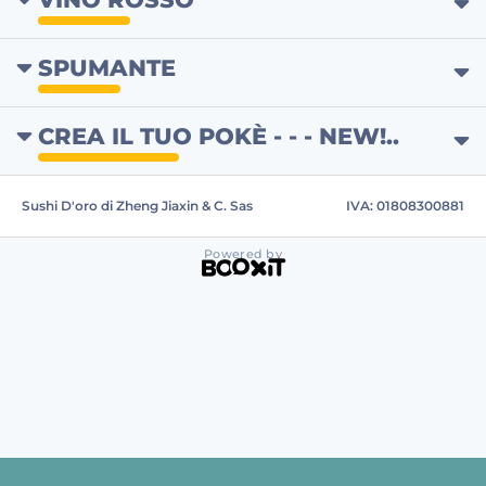
SPUMANTE
CREA IL TUO POKÈ - - - NEW!..
Sushi D'oro di Zheng Jiaxin & C. Sas
IVA: 01808300881
Powered by
ristorante giapponese cinese vittoria (RG), sushi d'oro vittoria