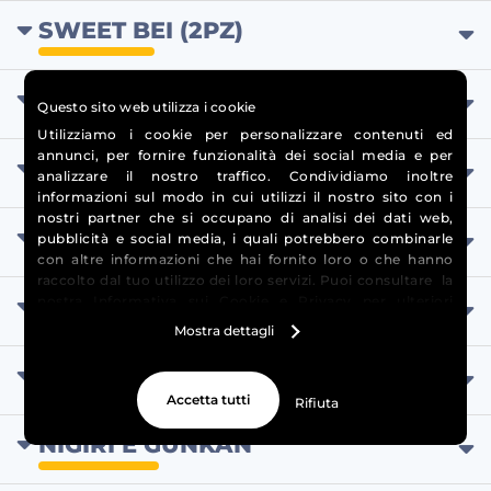
SWEET BEI (2PZ)
BRUSCHETTE (2PZ)
Questo sito web utilizza i cookie
Utilizziamo i cookie per personalizzare contenuti ed
annunci, per fornire funzionalità dei social media e per
CONO (2PZ)
analizzare il nostro traffico. Condividiamo inoltre
informazioni sul modo in cui utilizzi il nostro sito con i
nostri partner che si occupano di analisi dei dati web,
SPRING WRAP (2PZ)
pubblicità e social media, i quali potrebbero combinarle
con altre informazioni che hai fornito loro o che hanno
raccolto dal tuo utilizzo dei loro servizi. Puoi consultare la
nostra
TARTARE,SASHIMI E CARPACCIO
Informativa sui Cookie
e
Privacy
per ulteriori
informazioni.
Mostra dettagli
TATAKI
Accetta tutti
Rifiuta
NIGIRI E GUNKAN