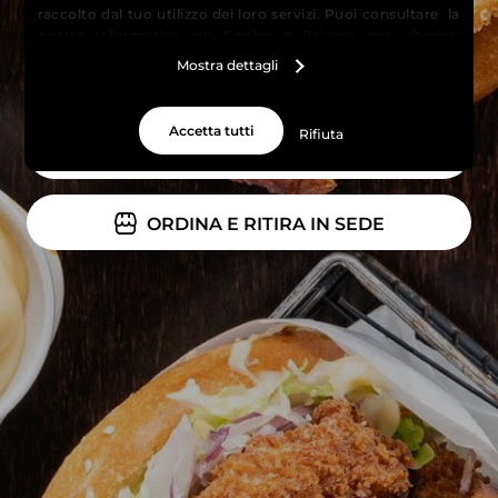
raccolto dal tuo utilizzo dei loro servizi. Puoi consultare la
nostra
Informativa sui Cookie
e
Privacy
per ulteriori
informazioni.
Mostra dettagli
Accetta tutti
Rifiuta
ORDINA UNA CONSEGNA
ORDINA E RITIRA IN SEDE