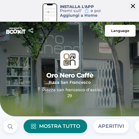
INSTALLA L'APP
Premi sull'
e poi
Aggiungi a Home
Language
Oro Nero Caffè
- P.zza San
P.zza San Francesco
francesco
Piazza san francesco d'assisi,
29
MOSTRA TUTTO
APERITIVI