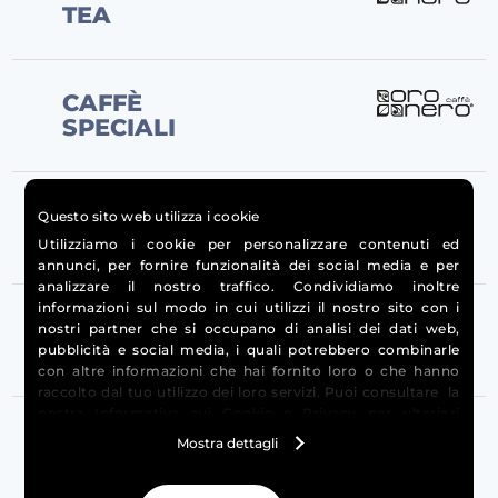
TEA
CAFFÈ
SPECIALI
Questo sito web utilizza i cookie
CAFFETTERIA
Utilizziamo i cookie per personalizzare contenuti ed
annunci, per fornire funzionalità dei social media e per
analizzare il nostro traffico. Condividiamo inoltre
informazioni sul modo in cui utilizzi il nostro sito con i
nostri partner che si occupano di analisi dei dati web,
CHAMPAGNE
pubblicità e social media, i quali potrebbero combinarle
con altre informazioni che hai fornito loro o che hanno
raccolto dal tuo utilizzo dei loro servizi. Puoi consultare la
nostra
Informativa sui Cookie
e
Privacy
per ulteriori
CIALDE,
informazioni.
Mostra dettagli
CAPSULE E
MACINATO