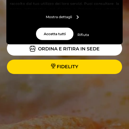
raccolto dal tuo utilizzo dei loro servizi. Puoi consultare la
nostra
Informativa sui Cookie
e
Privacy
per ulteriori
informazioni.
Mostra dettagli
PRENOTA UN TAVOLO
Accetta tutti
Rifiuta
ORDINA E RITIRA IN SEDE
FIDELITY