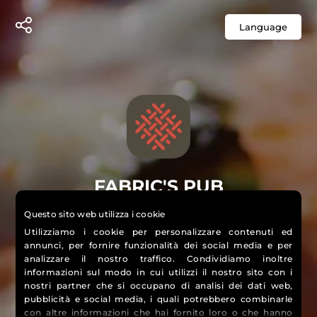
Language
FABRIC'S PUB
"NON SI PUO' PENSARE BENE,
Questo sito web utilizza i cookie
AMARE BENE, DORMIRE BENE, SE
Utilizziamo i cookie per personalizzare contenuti ed
NON SI HA MANGIATO BENE."
annunci, per fornire funzionalità dei social media e per
analizzare il nostro traffico. Condividiamo inoltre
informazioni sul modo in cui utilizzi il nostro sito con i
nostri partner che si occupano di analisi dei dati web,
pubblicità e social media, i quali potrebbero combinarle
con altre informazioni che hai fornito loro o che hanno