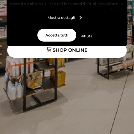
raccolto dal tuo utilizzo dei loro servizi. Puoi consultare la
nostra
Informativa sui Cookie
e
Privacy
per ulteriori
informazioni.
Mostra dettagli
Accetta tutti
Rifiuta
SHOP ONLINE