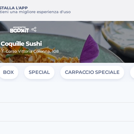
STALLA L'APP
tieni una migliore esperienza d'uso
Coquille Sushi
Corso Vittoria Colonna, 108
BOX
SPECIAL
CARPACCIO SPECIALE
 Coquille Sushi, Coquille Sushi ordina online, prenota un tavolo online da C