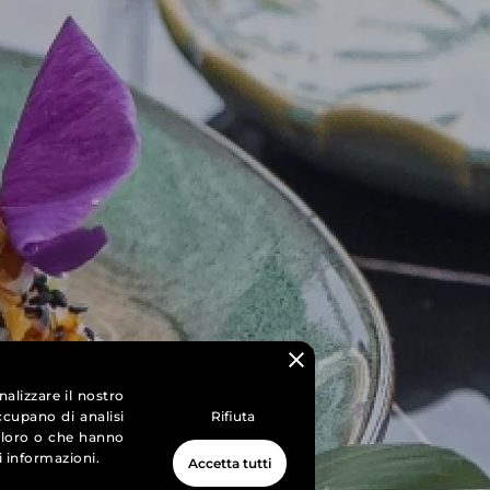
alizzare il nostro
occupano di analisi
Rifiuta
o loro o che hanno
i informazioni.
Accetta tutti