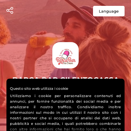
Language
BARCA BAR CILENTOCASSA
Questo sito web utilizza i cookie
ORDINA DALLA TUA BARCA,
Utilizziamo i cookie per personalizzare contenuti ed
ARRIVIAMO NOI!
annunci, per fornire funzionalità dei social media e per
analizzare il nostro traffico. Condividiamo inoltre
informazioni sul modo in cui utilizzi il nostro sito con i
nostri partner che si occupano di analisi dei dati web,
pubblicità e social media, i quali potrebbero combinarle
con altre informazioni che hai fornito loro o che hanno