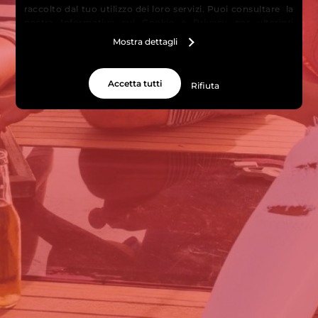
raccolto dal tuo utilizzo dei loro servizi. Puoi consultare la
nostra
Informativa sui Cookie
e
Privacy
per ulteriori
informazioni.
Mostra dettagli
Accetta tutti
Rifiuta